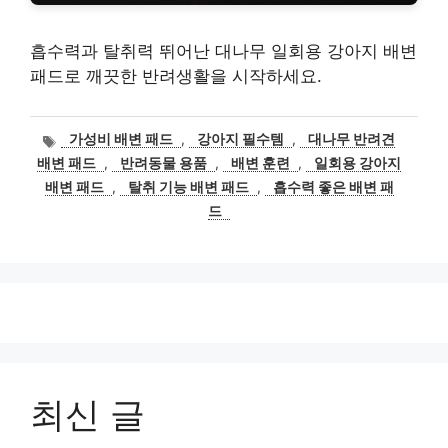
흡수력과 탈취력 뛰어난 대나무 일회용 강아지 배변
패드로 깨끗한 반려생활을 시작하세요.
태
가성비 배변 패드
,
강아지 필수템
,
대나무 반려견
그
배변 패드
,
반려동물 용품
,
배변 훈련
,
일회용 강아지
배변 패드
,
탈취 기능 배변 패드
,
흡수력 좋은 배변 패
드
최신 글