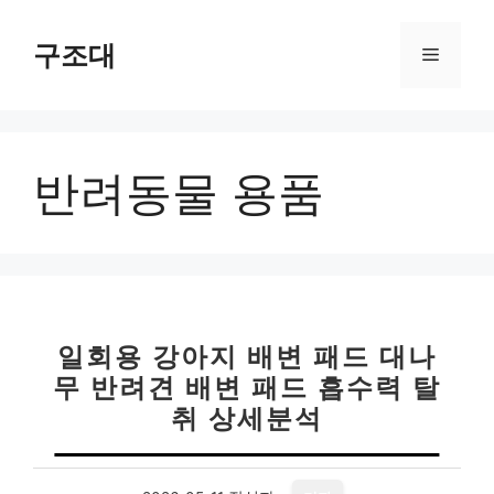
컨
텐
구조대
메
츠
로
뉴
건
너
반려동물 용품
뛰
기
일회용 강아지 배변 패드 대나
무 반려견 배변 패드 흡수력 탈
취 상세분석