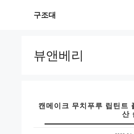
컨
텐
구조대
츠
로
건
너
뛰
뷰앤베리
기
캔메이크 무치푸루 립틴트 플
산