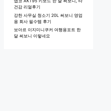
앱코 AKT95 키보드 한 달 써보니, 타
건감 리얼후기
강한 사무실 청소기 20L 써보니 영업
용 회사 필수템 후기
보아르 이지미니쿠커 여행용포트 한
달 써보니 이렇네요