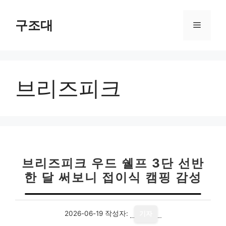
컨
텐
구조대
메
츠
로
뉴
건
너
브리즈피크
뛰
기
브리즈피크 우드 쉘프 3단 선반
한 달 써보니 접이식 캠핑 감성
2026-06-19
작성자:
기자