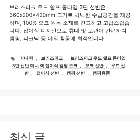
브리즈피크 우드 쉘프 롱타입 3단 선반은
360x200x420mm 크기로 넉넉한 수납공간을 제공
하며, 100% 오크 원목 소재로 견고하고 고급스럽습
니다. 접이식 디자인으로 휴대 및 보관이 간편하여
캠핑, 피크닉 등 야외 활동에 최적입니다.
태
미니 랙
,
브리즈피크
,
브리즈피크 우드 쉘프 롱타입
그
3단 선반 미니 랙 접이식 캠핑 오크
,
오크 선반
,
우드 선
반
,
접이식 선반
,
캠핑 선반
,
캠핑용품
최신 글