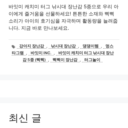
바잇미 캐치미 터그 낚시대 장난감 5종으로 우리 아
이에게 즐거움을 선물하세요! 튼튼한 소재와 삑삑
소리가 아이의 호기심을 자극하며 활동량을 늘려줍
니다. 지금 바로 만나보세요.
태
강아지 장난감
,
낚시대 장난감
,
댕댕이템
,
멍스
그
타그램
,
바잇미 INC.
,
바잇미 캐치미 터그 낚시대 장난
감 5종 (삑삑)
,
삑삑이 장난감
,
터그놀이
최신 글