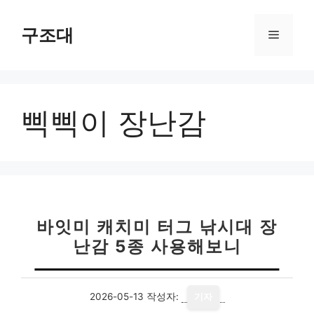
컨
텐
구조대
메
츠
로
뉴
건
너
삑삑이 장난감
뛰
기
바잇미 캐치미 터그 낚시대 장
난감 5종 사용해보니
2026-05-13
작성자:
기자