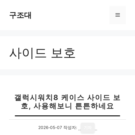
컨
텐
구조대
메
츠
로
뉴
건
너
사이드 보호
뛰
기
갤럭시워치8 케이스 사이드 보
호, 사용해보니 튼튼하네요
2026-05-07
작성자:
기자