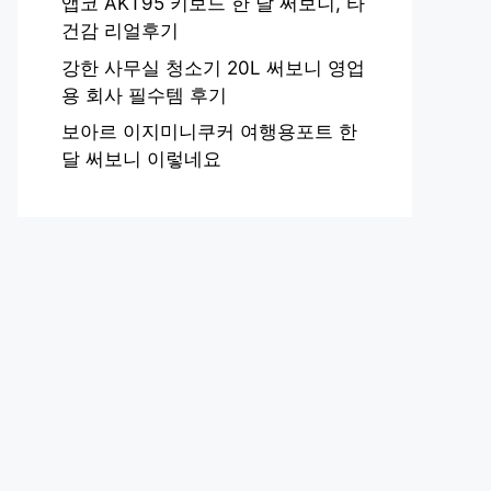
앱코 AKT95 키보드 한 달 써보니, 타
건감 리얼후기
강한 사무실 청소기 20L 써보니 영업
용 회사 필수템 후기
보아르 이지미니쿠커 여행용포트 한
달 써보니 이렇네요