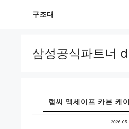
컨
텐
구조대
츠
로
건
너
뛰
삼성공식파트너 d
기
랩씨 맥세이프 카본 케
2026-05-