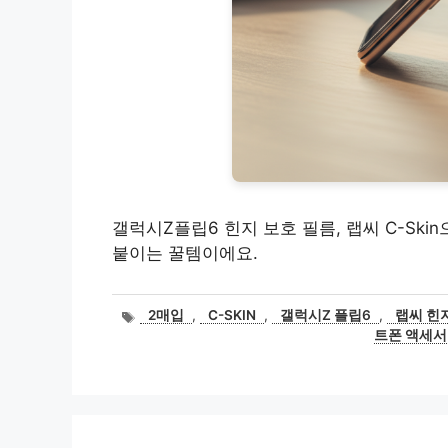
갤럭시Z플립6 힌지 보호 필름, 랩씨 C-Ski
붙이는 꿀템이에요.
태
2매입
,
C-SKIN
,
갤럭시Z 플립6
,
랩씨 힌
그
트폰 액세