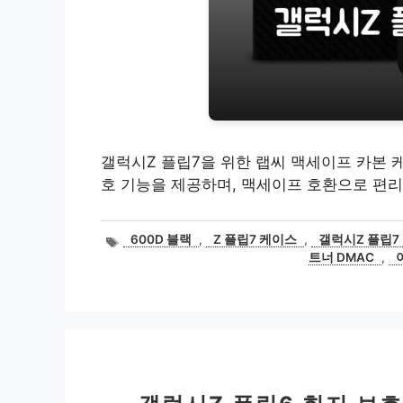
갤럭시Z 플립7을 위한 랩씨 맥세이프 카본 
호 기능을 제공하며, 맥세이프 호환으로 편
태
600D 블랙
,
Z 플립7 케이스
,
갤럭시Z 플립7
그
트너 DMAC
,