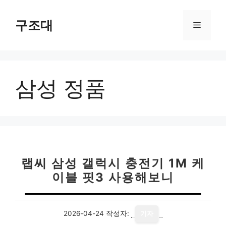
컨
텐
구조대
메
츠
로
뉴
건
너
삼성 정품
뛰
기
랩씨 삼성 갤럭시 충전기 1M 케
이블 핏3 사용해보니
2026-04-24
작성자:
기자