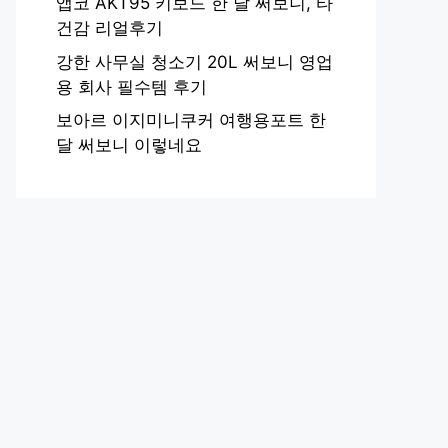
앱코 AKT95 키보드 한 달 써보니, 타
건감 리얼후기
강한 사무실 청소기 20L 써보니 영업
용 회사 필수템 후기
보아르 이지미니쿠커 여행용포트 한
달 써보니 이렇네요