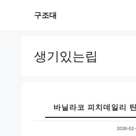
컨
텐
구조대
츠
로
건
너
뛰
생기있는립
기
바닐라코 피치데일리 틴
2026-02-