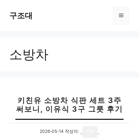
컨
텐
구조대
메
츠
로
뉴
건
너
소방차
뛰
기
키친유 소방차 식판 세트 3주
써보니, 이유식 3구 그릇 후기
2026-05-14
작성자:
기자