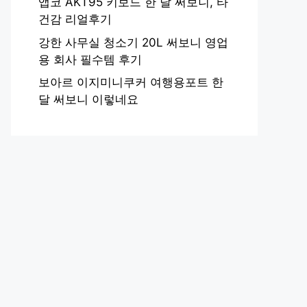
앱코 AKT95 키보드 한 달 써보니, 타
건감 리얼후기
강한 사무실 청소기 20L 써보니 영업
용 회사 필수템 후기
보아르 이지미니쿠커 여행용포트 한
달 써보니 이렇네요