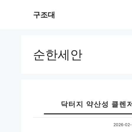
컨
텐
구조대
츠
로
건
너
뛰
순한세안
기
닥터지 약산성 클렌저
2026-02-