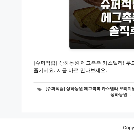
[슈퍼적립] 상하농원 에그촉촉 카스텔라! 부
즐기세요. 지금 바로 만나보세요.
태
[슈퍼적립] 상하농원 에그촉촉 카스텔라 오리지널/
그
상하농원
,
Cop