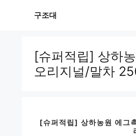
컨
텐
구조대
츠
로
건
너
뛰
[슈퍼적립] 상하
기
오리지널/말차 250
[슈퍼적립] 상하농원 에그