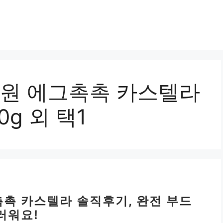
농원 에그촉촉 카스텔라
g 외 택1
촉촉 카스텔라 솔직후기, 완전 부드
러워요!