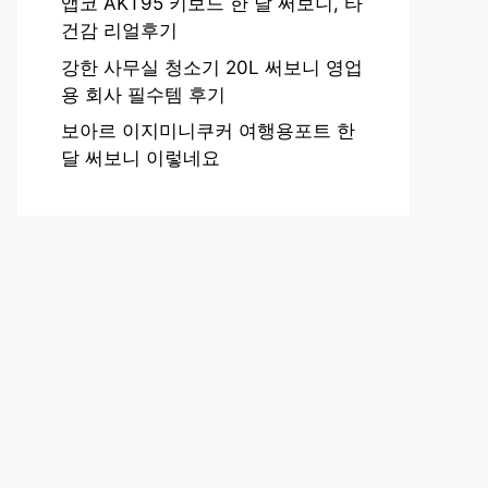
앱코 AKT95 키보드 한 달 써보니, 타
건감 리얼후기
강한 사무실 청소기 20L 써보니 영업
용 회사 필수템 후기
보아르 이지미니쿠커 여행용포트 한
달 써보니 이렇네요