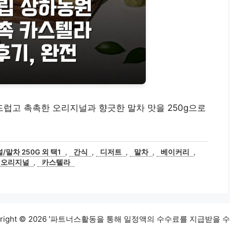
드럽고 촉촉한 오리지널과 향긋한 말차 맛을 250g으로
말차 250G 외 택1
,
간식
,
디저트
,
말차
,
베이커리
,
오리지널
,
카스텔라
yright © 2026 '파트너스활동을 통해 일정액의 수수료를 지급받을 수