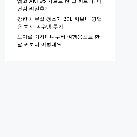
앱코 AKT95 키보드 한 달 써보니, 타
건감 리얼후기
강한 사무실 청소기 20L 써보니 영업
용 회사 필수템 후기
보아르 이지미니쿠커 여행용포트 한
달 써보니 이렇네요