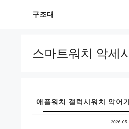
컨
텐
구조대
츠
로
건
너
뛰
스마트워치 악세
기
애플워치 갤럭시워치 악어가죽 
2026-05-