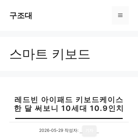
컨
텐
구조대
메
츠
로
뉴
건
너
스마트 키보드
뛰
기
레드빈 아이패드 키보드케이스
한 달 써보니 10세대 10.9인치
2026-05-29
작성자:
기자