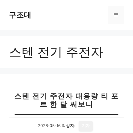
컨
텐
구조대
메
츠
로
뉴
건
너
스텐 전기 주전자
뛰
기
스텐 전기 주전자 대용량 티 포
트 한 달 써보니
2026-05-16
작성자:
기자