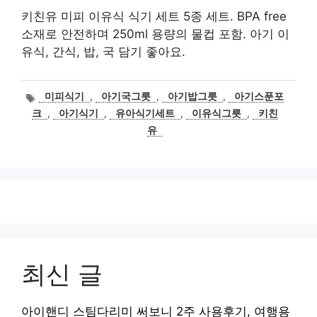
키친유 미피 이유식 식기 세트 5종 세트. BPA free
소재로 안전하며 250ml 용량의 물컵 포함. 아기 이
유식, 간식, 밥, 국 담기 좋아요.
태
미피식기
,
아기국그릇
,
아기밥그릇
,
아기스푼포
그
크
,
아기식기
,
유아식기세트
,
이유식그릇
,
키친
유
최신 글
아이핸디 스팀다리미 써보니 2주 사용후기, 여행용