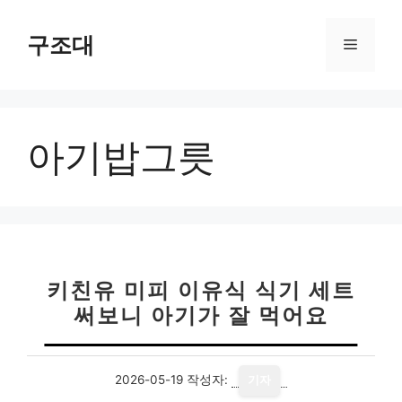
컨
텐
구조대
메
츠
로
뉴
건
너
아기밥그릇
뛰
기
키친유 미피 이유식 식기 세트
써보니 아기가 잘 먹어요
2026-05-19
작성자:
기자