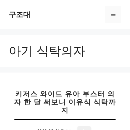
컨
텐
구조대
메
츠
로
뉴
건
너
아기 식탁의자
뛰
기
키저스 와이드 유아 부스터 의
자 한 달 써보니 이유식 식탁까
지