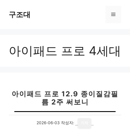
컨
텐
구조대
메
츠
로
뉴
건
너
아이패드 프로 4세대
뛰
기
아이패드 프로 12.9 종이질감필
름 2주 써보니
2026-06-03
작성자:
기자