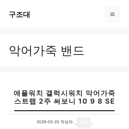
컨
텐
구조대
메
츠
로
뉴
건
너
악어가죽 밴드
뛰
기
애플워치 갤럭시워치 악어가죽
스트랩 2주 써보니 10 9 8 SE
2026-05-20
작성자:
기자