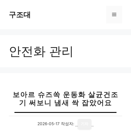
컨
텐
구조대
메
츠
로
뉴
건
너
안전화 관리
뛰
기
보아르 슈즈쏙 운동화 살균건조
기 써보니 냄새 싹 잡았어요
2026-05-17
작성자:
기자