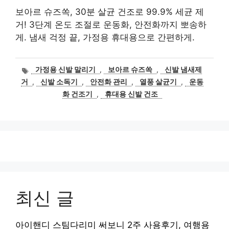
보아르 슈즈쏙, 30분 살균 건조로 99.9% 세균 제
거! 3단계 온도 조절로 운동화, 안전화까지 뽀송하
게. 냄새 걱정 끝, 가정용 휴대용으로 간편하게.
태
가정용 신발 말리기
,
보아르 슈즈쏙
,
신발 냄새제
그
거
,
신발 소독기
,
안전화 관리
,
열풍 살균기
,
운동
화 건조기
,
휴대용 신발 건조
최신 글
아이핸디 스팀다리미 써보니 2주 사용후기, 여행용