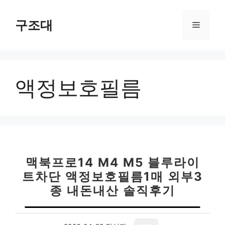
컨
텐
구조대
메
츠
로
뉴
건
너
액정보호필름
뛰
기
맥북프로14 M4 M5 블루라이
트차단 액정보호필름1매 외부3
종 내돈내산 솔직후기