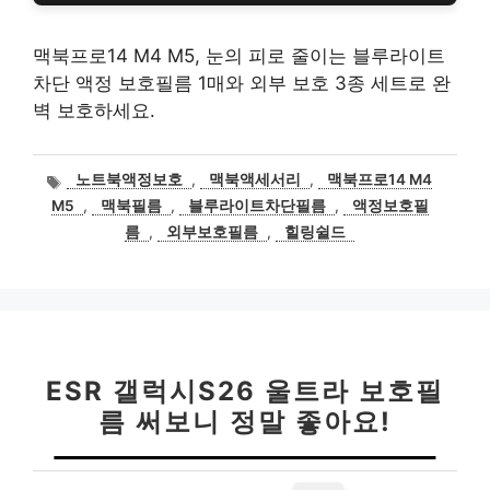
맥북프로14 M4 M5, 눈의 피로 줄이는 블루라이트
차단 액정 보호필름 1매와 외부 보호 3종 세트로 완
벽 보호하세요.
태
노트북액정보호
,
맥북액세서리
,
맥북프로14 M4
그
M5
,
맥북필름
,
블루라이트차단필름
,
액정보호필
름
,
외부보호필름
,
힐링쉴드
ESR 갤럭시S26 울트라 보호필
름 써보니 정말 좋아요!