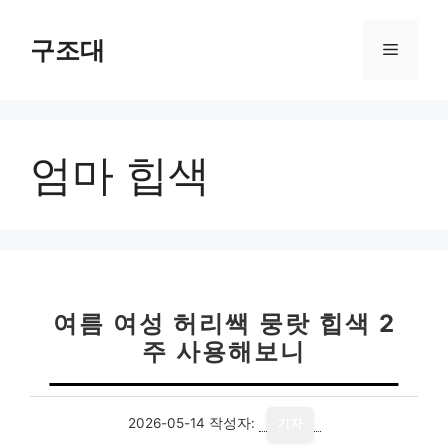
컨
텐
구조대
메
츠
로
뉴
건
너
엄마 힙색
뛰
기
여름 여성 허리쌕 뭉랏 힙색 2
주 사용해보니
2026-05-14
작성자:
기자