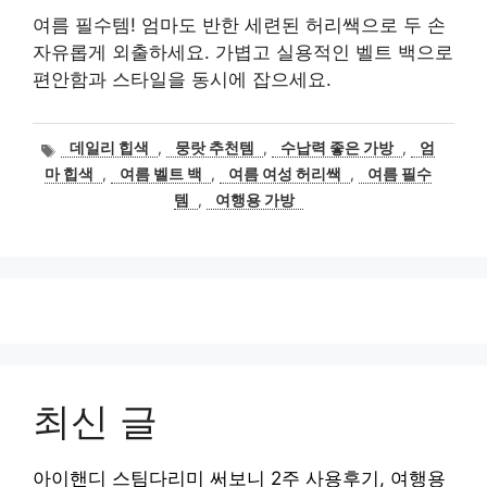
여름 필수템! 엄마도 반한 세련된 허리쌕으로 두 손
자유롭게 외출하세요. 가볍고 실용적인 벨트 백으로
편안함과 스타일을 동시에 잡으세요.
태
데일리 힙색
,
뭉랏 추천템
,
수납력 좋은 가방
,
엄
그
마 힙색
,
여름 벨트 백
,
여름 여성 허리쌕
,
여름 필수
템
,
여행용 가방
최신 글
아이핸디 스팀다리미 써보니 2주 사용후기, 여행용