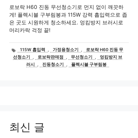
로보락 H60 진동 무선청소기로 먼지 없이 깨끗하
게! 플렉시블 구부림봉과 115W 강력 흡입력으로 좁
은 곳도 시원하게 청소하세요. 엉킴방지 브러시로
머리카락 걱정 끝!
태
115W 흡입력
,
가정용청소기
,
로보락 H60 진동 무
그
선청소기
,
로보락판매점
,
무선청소기
,
엉킴방지 브
러시
,
진동청소기
,
플렉시블 구부림봉
최신 글