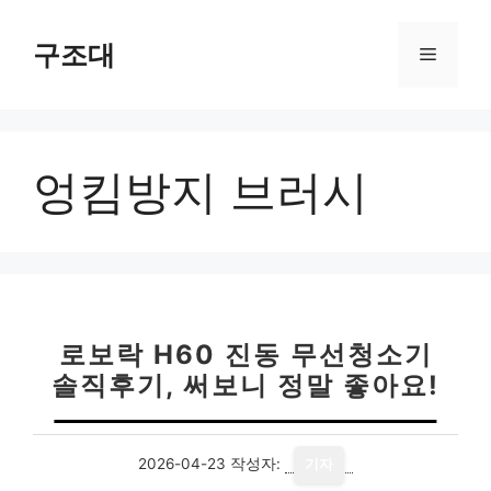
컨
텐
구조대
메
츠
로
뉴
건
너
엉킴방지 브러시
뛰
기
로보락 H60 진동 무선청소기
솔직후기, 써보니 정말 좋아요!
2026-04-23
작성자:
기자