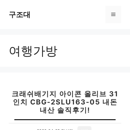
컨
텐
구조대
메
츠
로
뉴
건
너
여행가방
뛰
기
크래쉬배기지 아이콘 올리브 31
인치 CBG-2SLU163-05 내돈
내산 솔직후기!