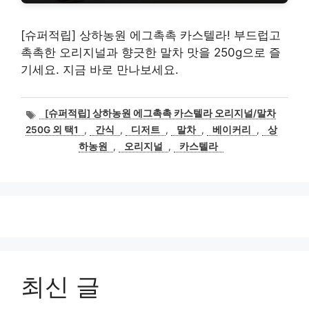
[슈퍼적립] 상하농원 에그촉촉 카스텔라! 부드럽고
촉촉한 오리지널과 향긋한 말차 맛을 250g으로 즐
기세요. 지금 바로 만나보세요.
태
[슈퍼적립] 상하농원 에그촉촉 카스텔라 오리지널/말차
그
250G 외 택1
,
간식
,
디저트
,
말차
,
베이커리
,
상
하농원
,
오리지널
,
카스텔라
최신 글