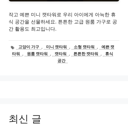
작고 예쁜 미니 캣타워로 우리 아이에게 아늑한 휴
식 공간을 선물하세요. 튼튼한 고급 원룸 가구로 공
간 활용도 최고입니다.
태
고양이 가구
,
미니 캣타워
,
소형 캣타워
,
예쁜 캣
그
타워
,
원룸 캣타워
,
캣타워
,
튼튼한 캣타워
,
휴식
공간
최신 글