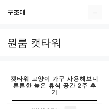
컨
텐
구조대
메
츠
로
뉴
건
너
원룸 캣타워
뛰
기
캣타워 고양이 가구 사용해보니
튼튼한 높은 휴식 공간 2주 후
기