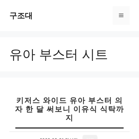
컨
텐
구조대
메
츠
로
뉴
건
너
유아 부스터 시트
뛰
기
키저스 와이드 유아 부스터 의
자 한 달 써보니 이유식 식탁까
지