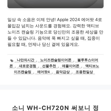
일상 속 소음은 이제 안녕! Apple 2024 에어팟 4로
몰입감 넘치는 사운드를 경험해요. 강력한 액티브
노이즈 캔슬링 기능으로 당신만의 조용한 세상을 만
들 수 있답니다. 음악에 푹 빠지고 싶을 때, 집중이
필요할 때, 언제나 당신 곁에 있을게요.
태
나만의시간
,
노이즈캔슬링이어폰
,
블루투스이어
그
폰
,
새로운경험
,
선물추천
,
애플이어폰
,
액티브노
이즈캔슬링
,
에어팟4
,
음악감상
,
조용한일상
소니 WH-CH720N 써보니 정