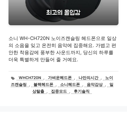
소니 WH-CH720N 노이즈캔슬링 헤드폰으로 일상
의 소음을 잊고 온전히 음악에 집중해요. 가볍고 편
안한 착용감에 풍부한 사운드까지, 당신의 하루를
더욱 특별하게 만들어 줄 거예요.
태
WHCH720N
,
가벼운헤드폰
,
나만의시간
,
노이
그
즈캔슬링
,
블랙헤드폰
,
소니헤드폰
,
음악감상
,
일
상탈출
,
집중모드
,
후기솔직