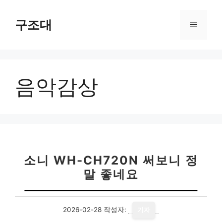
컨
텐
구조대
메
츠
로
뉴
건
너
음악감상
뛰
기
소니 WH-CH720N 써보니 정
말 좋네요
2026-02-28
작성자:
기자