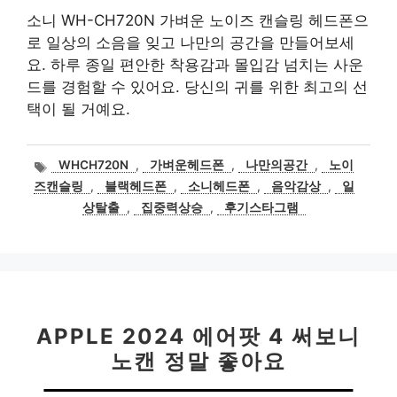
소니 WH-CH720N 가벼운 노이즈 캔슬링 헤드폰으
로 일상의 소음을 잊고 나만의 공간을 만들어보세
요. 하루 종일 편안한 착용감과 몰입감 넘치는 사운
드를 경험할 수 있어요. 당신의 귀를 위한 최고의 선
택이 될 거예요.
태
WHCH720N
,
가벼운헤드폰
,
나만의공간
,
노이
그
즈캔슬링
,
블랙헤드폰
,
소니헤드폰
,
음악감상
,
일
상탈출
,
집중력상승
,
후기스타그램
APPLE 2024 에어팟 4 써보니
노캔 정말 좋아요