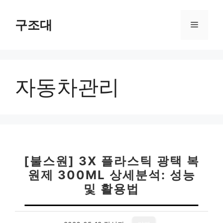
컨
텐
구조대
메
츠
로
뉴
건
너
자동차관리
뛰
기
[불스원] 3X 플라스틱 광택 복
원제 300ML 상세분석: 성능
및 활용법