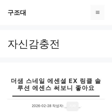
컨
텐
구조대
메
츠
로
뉴
건
너
자신감충전
뛰
기
더샘 스네일 에센셜 EX 링클 솔
루션 에센스 써보니 좋아요
2026-02-28
작성자:
기자