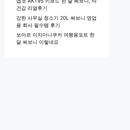
앱코 AKT95 키보드 한 달 써보니, 타
건감 리얼후기
강한 사무실 청소기 20L 써보니 영업
용 회사 필수템 후기
보아르 이지미니쿠커 여행용포트 한
달 써보니 이렇네요