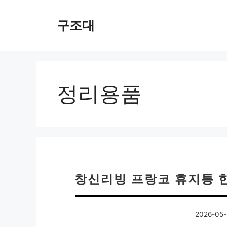
컨
텐
구조대
츠
로
건
너
뛰
정리용품
기
창신리빙 프랑코 휴지통 한
2026-05-