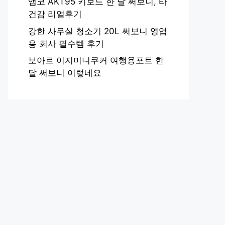
앱코 AKT95 키보드 한 달 써보니, 타
건감 리얼후기
강한 사무실 청소기 20L 써보니 영업
용 회사 필수템 후기
보아르 이지미니쿠커 여행용포트 한
달 써보니 이렇네요