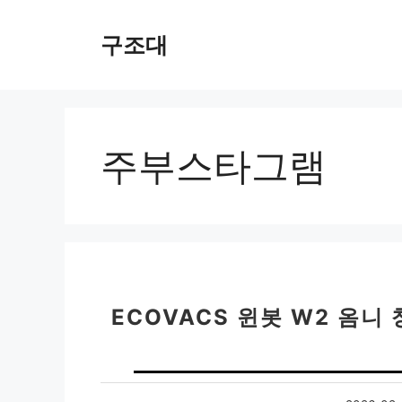
컨
텐
구조대
츠
로
건
너
뛰
주부스타그램
기
ECOVACS 윈봇 W2 옴니