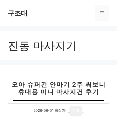
컨
텐
구조대
메
츠
로
뉴
건
너
진동 마사지기
뛰
기
오아 슈퍼건 안마기 2주 써보니
휴대용 미니 마사지건 후기
2026-06-01
작성자:
기자