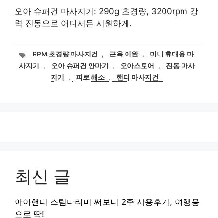
오아 슈퍼건 마사지기: 290g 초경량, 3200rpm 강
력 진동으로 어디서든 시원하게.
태
RPM 초경량 마사지건
,
근육 이완
,
미니 휴대용 마
그
사지기
,
오아 슈퍼건 안마기
,
오아스토어
,
진동 마사
지기
,
피로 해소
,
핸디 마사지건
최신 글
아이핸디 스팀다리미 써보니 2주 사용후기, 여행용
으로 딱!