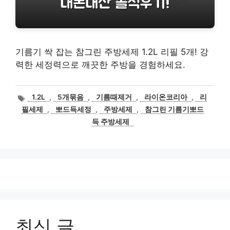
기름기 싹 잡는 참그린 주방세제 1.2L 리필 5개! 강
력한 세정력으로 깨끗한 주방을 경험하세요.
태
1.2L
,
5개묶음
,
기름때제거
,
라이온코리아
,
리
그
필세제
,
뽀드득세정
,
주방세제
,
참그린 기름기뽀드
득 주방세제
최신 글