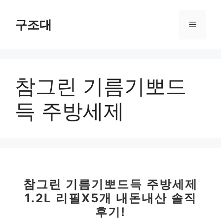
컨
텐
구조대
메
츠
로
뉴
건
너
참그린 기름기뽀드
뛰
기
득 주방세제
참그린 기름기뽀드득 주방세제
1.2L 리필X5개 내돈내산 솔직
후기!