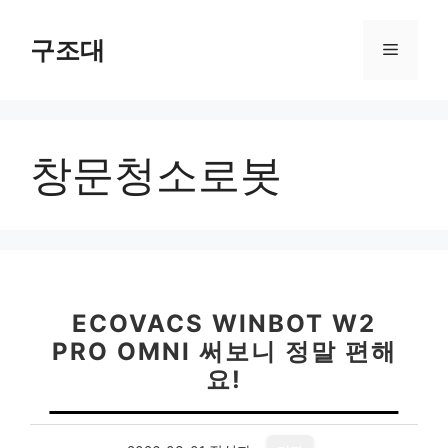
컨
텐
구조대
메
츠
로
뉴
건
너
창문청소로봇
뛰
기
ECOVACS WINBOT W2
PRO OMNI 써보니 정말 편해
요!