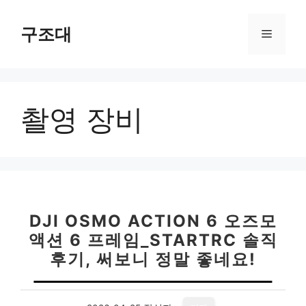
컨
텐
구조대
메
츠
로
뉴
건
너
촬영 장비
뛰
기
DJI OSMO ACTION 6 오즈모
액션 6 프레임_STARTRC 솔직
후기, 써보니 정말 좋네요!