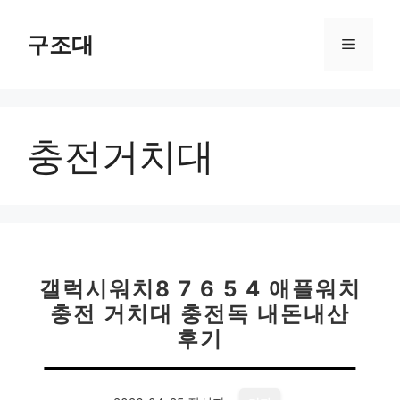
컨
텐
구조대
메
츠
로
뉴
건
너
충전거치대
뛰
기
갤럭시워치8 7 6 5 4 애플워치
충전 거치대 충전독 내돈내산
후기