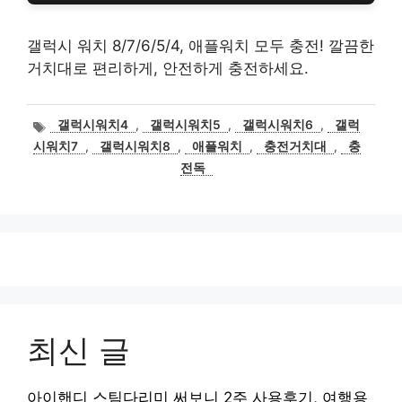
갤럭시 워치 8/7/6/5/4, 애플워치 모두 충전! 깔끔한
거치대로 편리하게, 안전하게 충전하세요.
태
갤럭시워치4
,
갤럭시워치5
,
갤럭시워치6
,
갤럭
그
시워치7
,
갤럭시워치8
,
애플워치
,
충전거치대
,
충
전독
최신 글
아이핸디 스팀다리미 써보니 2주 사용후기, 여행용