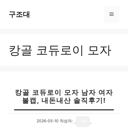
컨
텐
구조대
메
츠
로
뉴
건
너
캉골 코듀로이 모자
뛰
기
캉골 코듀로이 모자 남자 여자
볼캡, 내돈내산 솔직후기!
2026-05-10
작성자:
기자