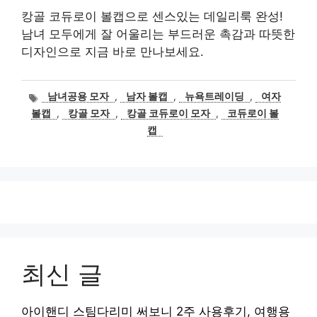
캉골 코듀로이 볼캡으로 센스있는 데일리룩 완성!
남녀 모두에게 잘 어울리는 부드러운 촉감과 따뜻한
디자인으로 지금 바로 만나보세요.
태
남녀공용 모자
,
남자 볼캡
,
뉴욕트레이딩
,
여자
그
볼캡
,
캉골 모자
,
캉골 코듀로이 모자
,
코듀로이 볼
캡
최신 글
아이핸디 스팀다리미 써보니 2주 사용후기, 여행용