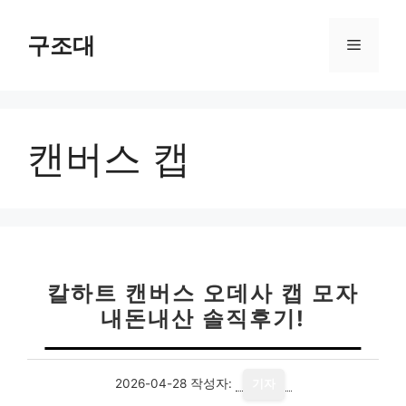
컨
텐
구조대
메
츠
로
뉴
건
너
캔버스 캡
뛰
기
칼하트 캔버스 오데사 캡 모자
내돈내산 솔직후기!
2026-04-28
작성자:
기자