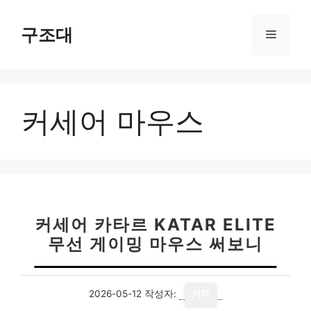
컨
텐
구조대
메
츠
로
뉴
건
너
커세어 마우스
뛰
기
커세어 카타르 KATAR ELITE
무선 게이밍 마우스 써보니
2026-05-12
작성자:
기자