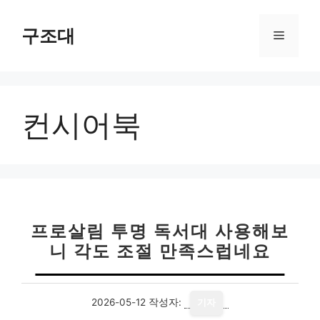
컨
텐
구조대
메
츠
로
뉴
건
너
컨시어북
뛰
기
프로살림 투명 독서대 사용해보
니 각도 조절 만족스럽네요
2026-05-12
작성자:
기자