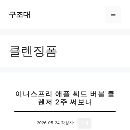
컨
텐
구조대
메
츠
로
뉴
건
너
클렌징폼
뛰
기
이니스프리 애플 씨드 버블 클
렌저 2주 써보니
2026-05-24
작성자:
기자