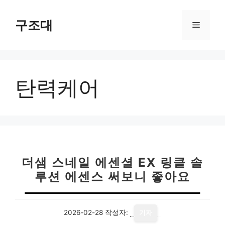
컨
텐
구조대
메
츠
로
뉴
건
너
탄력케어
뛰
기
더샘 스네일 에센셜 EX 링클 솔
루션 에센스 써보니 좋아요
2026-02-28
작성자:
기자