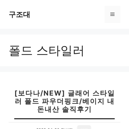
컨
텐
구조대
메
츠
로
뉴
건
너
폴드 스타일러
뛰
기
[보다나/NEW] 글래어 스타일
러 폴드 파우더핑크/베이지 내
돈내산 솔직후기