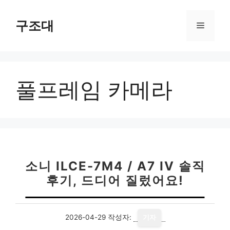
컨
텐
구조대
메
츠
로
뉴
건
너
풀프레임 카메라
뛰
기
소니 ILCE-7M4 / A7 IV 솔직
후기, 드디어 질렀어요!
2026-04-29
작성자:
기자