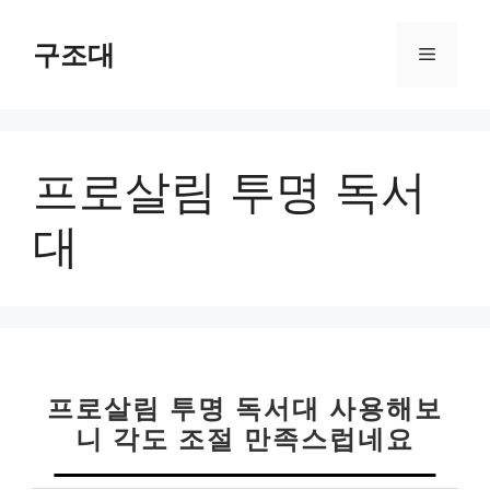
컨
텐
구조대
메
츠
로
뉴
건
너
프로살림 투명 독서
뛰
기
대
프로살림 투명 독서대 사용해보
니 각도 조절 만족스럽네요