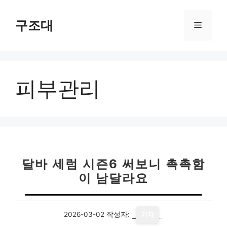
컨
텐
구조대
메
츠
로
뉴
건
너
피부관리
뛰
기
달바 세럼 시즌6 써보니 촉촉함
이 남달라요
2026-03-02
작성자:
기자