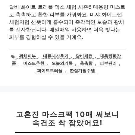
달바 화이트 트러플 엑소 세럼 시즌6 대용량 미스트
로 촉촉하고 환한 피부를 가꿔봐요. 미샤 화이트랩
세럼처럼 산뜻하게 흡수되어 즉각적인 보습과 광채
를 선사한답니다. 매일매일 사용하면 더욱 빛나는
피부를 경험하실 수 있을 거예요.
태
광채피부
,
내돈내산후기
,
달바세럼
,
대용량화장
그
품
,
미스트추천
,
오늘의기록
,
촉촉함
,
피부관리
,
화이트트러플
,
환절기필수템
고혼진 마스크팩 10매 써보니
속건조 싹 잡았어요!