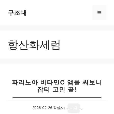
컨
텐
구조대
메
츠
로
뉴
건
너
항산화세럼
뛰
기
파리노아 비타민C 앰플 써보니
잡티 고민 끝!
2026-02-26
작성자:
기자