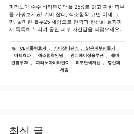
파리노아 순수 비타민C 앰플 25%로 맑고 환한 피부
를 가꿔보세요! 기미 잡티, 색소침착 고민 이제 그
만. 콜마린 블루25 세럼으로 탄력과 항산화 효과까
지 톡톡히 누리며 동안 피부 자신감을 되찾으세요.
태
CE페룰릭효과
,
기미잡티관리
,
맑은피부만들기
,
그
미백효과
,
색소침착안녕
,
안티에이징솔루션
,
콜마
린블루25
,
파리노아비타민C
,
피부탄력개선
,
항산화
세럼
최신 글