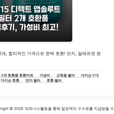
2개, 합리적인 가격으로 완벽 호환! 먼지, 알레르겐 완
터 2개 호환품 호환마트
,
가성비
,
교체용 필터
,
다이슨 V15
다이슨 호환
,
먼지 필터
,
호환 필터
yright © 2026 '파트너스활동을 통해 일정액의 수수료를 지급받을 수