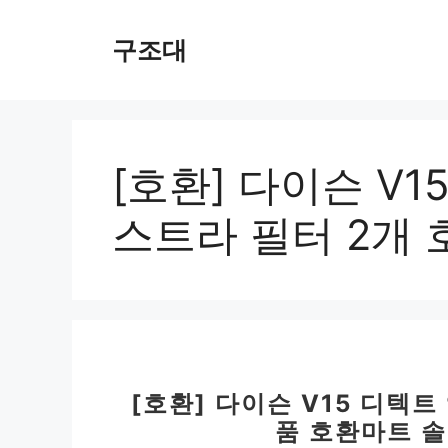
컨
텐
구조대
츠
로
건
너
뛰
[호환] 다이슨 V
기
스트라 필터 2개
[호환] 다이슨 V15 디텍
품 호환마트 솔