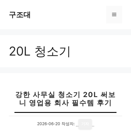
컨
텐
구조대
메
츠
로
뉴
건
너
20L 청소기
뛰
기
강한 사무실 청소기 20L 써보
니 영업용 회사 필수템 후기
2026-06-20
작성자:
기자