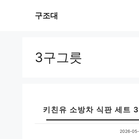
컨
텐
구조대
츠
로
건
너
뛰
3구그릇
기
키친유 소방차 식판 세트 3
2026-05-