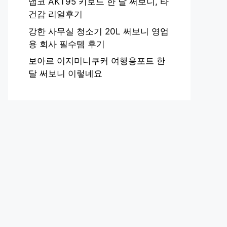
앱코 AKT95 키보드 한 달 써보니, 타
건감 리얼후기
강한 사무실 청소기 20L 써보니 영업
용 회사 필수템 후기
보아르 이지미니쿠커 여행용포트 한
달 써보니 이렇네요